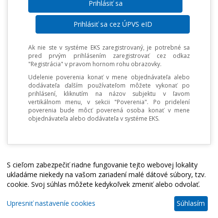
Prihlásiť sa cez ÚPVS eID
Ak nie ste v systéme EKS zaregistrovaný, je potrebné sa
pred prvým prihlásením zaregistrovať cez odkaz
"Registrácia" v pravom hornom rohu obrazovky.
Udelenie poverenia konať v mene objednávateľa alebo
dodávateľa ďalším používateľom môžete vykonať po
prihlásení, kliknutím na názov subjektu v ľavom
vertikálnom menu, v sekcii "Poverenia". Po pridelení
poverenia bude môcť poverená osoba konať v mene
objednávateľa alebo dodávateľa v systéme EKS.
S cieľom zabezpečiť riadne fungovanie tejto webovej lokality
ukladáme niekedy na vašom zariadení malé dátové súbory, tzv.
cookie. Svoj súhlas môžete kedykoľvek zmeniť alebo odvolať.
Upresniť nastaveníe cookies
Súhlasím