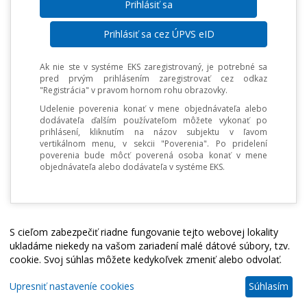
Prihlásiť sa cez ÚPVS eID
Ak nie ste v systéme EKS zaregistrovaný, je potrebné sa
pred prvým prihlásením zaregistrovať cez odkaz
"Registrácia" v pravom hornom rohu obrazovky.
Udelenie poverenia konať v mene objednávateľa alebo
dodávateľa ďalším používateľom môžete vykonať po
prihlásení, kliknutím na názov subjektu v ľavom
vertikálnom menu, v sekcii "Poverenia". Po pridelení
poverenia bude môcť poverená osoba konať v mene
objednávateľa alebo dodávateľa v systéme EKS.
S cieľom zabezpečiť riadne fungovanie tejto webovej lokality
ukladáme niekedy na vašom zariadení malé dátové súbory, tzv.
cookie. Svoj súhlas môžete kedykoľvek zmeniť alebo odvolať.
Upresniť nastaveníe cookies
Súhlasím