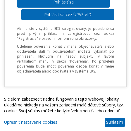
Prihlásiť sa cez ÚPVS eID
Ak nie ste v systéme EKS zaregistrovaný, je potrebné sa
pred prvým prihlásením zaregistrovať cez odkaz
"Registrácia" v pravom hornom rohu obrazovky.
Udelenie poverenia konať v mene objednávateľa alebo
dodávateľa ďalším používateľom môžete vykonať po
prihlásení, kliknutím na názov subjektu v ľavom
vertikálnom menu, v sekcii "Poverenia". Po pridelení
poverenia bude môcť poverená osoba konať v mene
objednávateľa alebo dodávateľa v systéme EKS.
S cieľom zabezpečiť riadne fungovanie tejto webovej lokality
ukladáme niekedy na vašom zariadení malé dátové súbory, tzv.
cookie. Svoj súhlas môžete kedykoľvek zmeniť alebo odvolať.
Upresniť nastaveníe cookies
Súhlasím