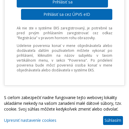
Prihlásiť sa cez ÚPVS eID
Ak nie ste v systéme EKS zaregistrovaný, je potrebné sa
pred prvým prihlásením zaregistrovať cez odkaz
"Registrácia" v pravom hornom rohu obrazovky.
Udelenie poverenia konať v mene objednávateľa alebo
dodávateľa ďalším používateľom môžete vykonať po
prihlásení, kliknutím na názov subjektu v ľavom
vertikálnom menu, v sekcii "Poverenia". Po pridelení
poverenia bude môcť poverená osoba konať v mene
objednávateľa alebo dodávateľa v systéme EKS.
S cieľom zabezpečiť riadne fungovanie tejto webovej lokality
ukladáme niekedy na vašom zariadení malé dátové súbory, tzv.
cookie. Svoj súhlas môžete kedykoľvek zmeniť alebo odvolať.
Upresniť nastaveníe cookies
Súhlasím