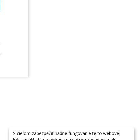
m
u
m
v
e
v
S cieľom zabezpečiť riadne fungovanie tejto webovej
lokality ukladáme niekedy na vašom zariadení malé