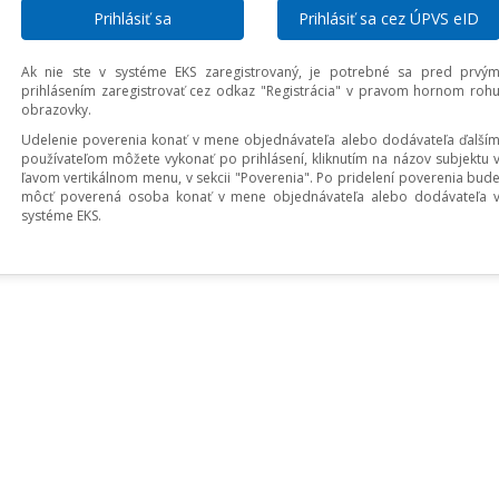
Prihlásiť sa cez ÚPVS eID
Ak nie ste v systéme EKS zaregistrovaný, je potrebné sa pred prvý
prihlásením zaregistrovať cez odkaz "Registrácia" v pravom hornom roh
obrazovky.
Udelenie poverenia konať v mene objednávateľa alebo dodávateľa ďalší
používateľom môžete vykonať po prihlásení, kliknutím na názov subjektu 
ľavom vertikálnom menu, v sekcii "Poverenia". Po pridelení poverenia bud
môcť poverená osoba konať v mene objednávateľa alebo dodávateľa 
systéme EKS.