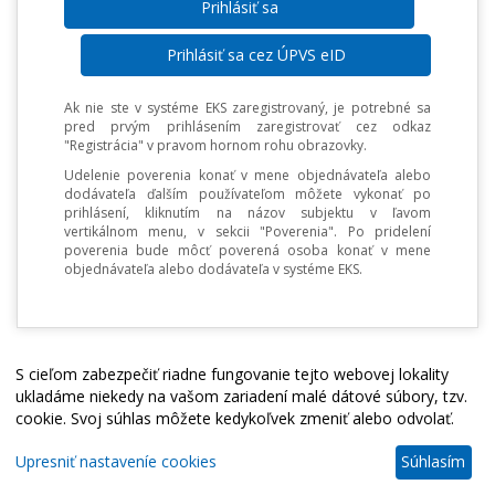
Prihlásiť sa cez ÚPVS eID
Ak nie ste v systéme EKS zaregistrovaný, je potrebné sa
pred prvým prihlásením zaregistrovať cez odkaz
"Registrácia" v pravom hornom rohu obrazovky.
Udelenie poverenia konať v mene objednávateľa alebo
dodávateľa ďalším používateľom môžete vykonať po
prihlásení, kliknutím na názov subjektu v ľavom
vertikálnom menu, v sekcii "Poverenia". Po pridelení
poverenia bude môcť poverená osoba konať v mene
objednávateľa alebo dodávateľa v systéme EKS.
S cieľom zabezpečiť riadne fungovanie tejto webovej lokality
ukladáme niekedy na vašom zariadení malé dátové súbory, tzv.
cookie. Svoj súhlas môžete kedykoľvek zmeniť alebo odvolať.
Upresniť nastaveníe cookies
Súhlasím