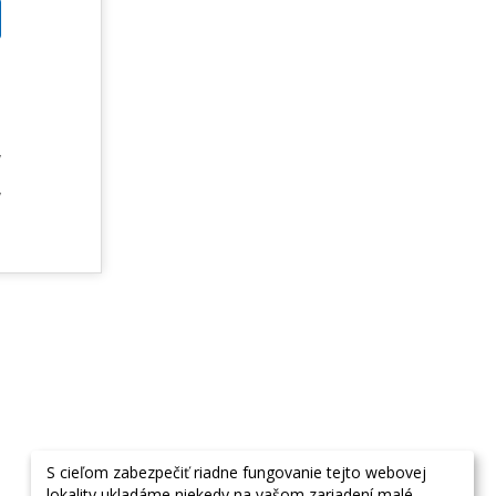
m
u
m
v
e
v
S cieľom zabezpečiť riadne fungovanie tejto webovej
lokality ukladáme niekedy na vašom zariadení malé