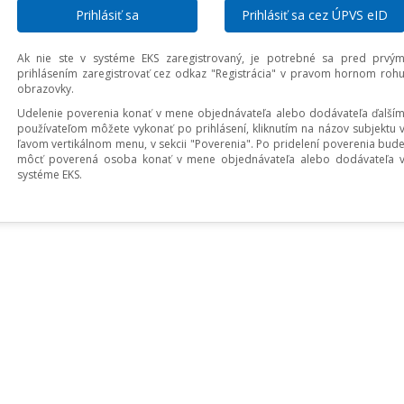
Prihlásiť sa cez ÚPVS eID
Ak nie ste v systéme EKS zaregistrovaný, je potrebné sa pred prvý
prihlásením zaregistrovať cez odkaz "Registrácia" v pravom hornom roh
obrazovky.
Udelenie poverenia konať v mene objednávateľa alebo dodávateľa ďalší
používateľom môžete vykonať po prihlásení, kliknutím na názov subjektu 
ľavom vertikálnom menu, v sekcii "Poverenia". Po pridelení poverenia bud
môcť poverená osoba konať v mene objednávateľa alebo dodávateľa 
systéme EKS.