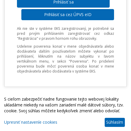
Prihlásiť sa cez ÚPVS eID
Ak nie ste v systéme EKS zaregistrovaný, je potrebné sa
pred prvým prihlásením zaregistrovať cez odkaz
"Registrácia" v pravom hornom rohu obrazovky.
Udelenie poverenia konať v mene objednávateľa alebo
dodávateľa ďalším používateľom môžete vykonať po
prihlásení, kliknutím na názov subjektu v ľavom
vertikálnom menu, v sekcii "Poverenia". Po pridelení
poverenia bude môcť poverená osoba konať v mene
objednávateľa alebo dodávateľa v systéme EKS.
S cieľom zabezpečiť riadne fungovanie tejto webovej lokality
ukladáme niekedy na vašom zariadení malé dátové súbory, tzv.
cookie. Svoj súhlas môžete kedykoľvek zmeniť alebo odvolať.
Upresniť nastaveníe cookies
Súhlasím