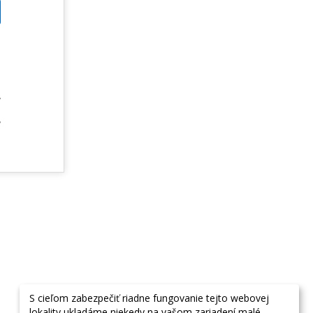
m
u
m
v
e
v
S cieľom zabezpečiť riadne fungovanie tejto webovej
lokality ukladáme niekedy na vašom zariadení malé