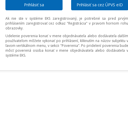
Prihlásiť sa cez ÚPVS eID
Ak nie ste v systéme EKS zaregistrovaný, je potrebné sa pred prvý
prihlásením zaregistrovať cez odkaz "Registrácia" v pravom hornom roh
obrazovky.
Udelenie poverenia konať v mene objednávateľa alebo dodávateľa ďalší
používateľom môžete vykonať po prihlásení, kliknutím na názov subjektu 
ľavom vertikálnom menu, v sekcii "Poverenia". Po pridelení poverenia bud
môcť poverená osoba konať v mene objednávateľa alebo dodávateľa 
systéme EKS.