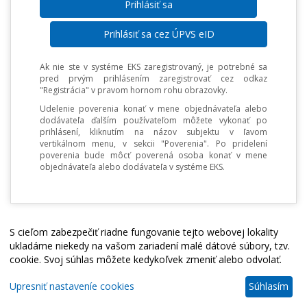
Prihlásiť sa cez ÚPVS eID
Ak nie ste v systéme EKS zaregistrovaný, je potrebné sa
pred prvým prihlásením zaregistrovať cez odkaz
"Registrácia" v pravom hornom rohu obrazovky.
Udelenie poverenia konať v mene objednávateľa alebo
dodávateľa ďalším používateľom môžete vykonať po
prihlásení, kliknutím na názov subjektu v ľavom
vertikálnom menu, v sekcii "Poverenia". Po pridelení
poverenia bude môcť poverená osoba konať v mene
objednávateľa alebo dodávateľa v systéme EKS.
S cieľom zabezpečiť riadne fungovanie tejto webovej lokality
ukladáme niekedy na vašom zariadení malé dátové súbory, tzv.
cookie. Svoj súhlas môžete kedykoľvek zmeniť alebo odvolať.
Upresniť nastaveníe cookies
Súhlasím