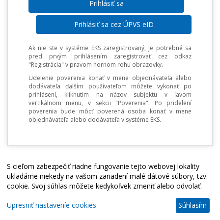
Prihlásiť sa cez ÚPVS eID
Ak nie ste v systéme EKS zaregistrovaný, je potrebné sa
pred prvým prihlásením zaregistrovať cez odkaz
"Registrácia" v pravom hornom rohu obrazovky.
Udelenie poverenia konať v mene objednávateľa alebo
dodávateľa ďalším používateľom môžete vykonať po
prihlásení, kliknutím na názov subjektu v ľavom
vertikálnom menu, v sekcii "Poverenia". Po pridelení
poverenia bude môcť poverená osoba konať v mene
objednávateľa alebo dodávateľa v systéme EKS.
S cieľom zabezpečiť riadne fungovanie tejto webovej lokality
ukladáme niekedy na vašom zariadení malé dátové súbory, tzv.
cookie. Svoj súhlas môžete kedykoľvek zmeniť alebo odvolať.
Upresniť nastaveníe cookies
Súhlasím