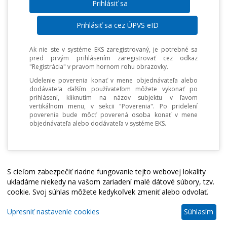
Prihlásiť sa cez ÚPVS eID
Ak nie ste v systéme EKS zaregistrovaný, je potrebné sa
pred prvým prihlásením zaregistrovať cez odkaz
"Registrácia" v pravom hornom rohu obrazovky.
Udelenie poverenia konať v mene objednávateľa alebo
dodávateľa ďalším používateľom môžete vykonať po
prihlásení, kliknutím na názov subjektu v ľavom
vertikálnom menu, v sekcii "Poverenia". Po pridelení
poverenia bude môcť poverená osoba konať v mene
objednávateľa alebo dodávateľa v systéme EKS.
S cieľom zabezpečiť riadne fungovanie tejto webovej lokality
ukladáme niekedy na vašom zariadení malé dátové súbory, tzv.
cookie. Svoj súhlas môžete kedykoľvek zmeniť alebo odvolať.
Upresniť nastaveníe cookies
Súhlasím