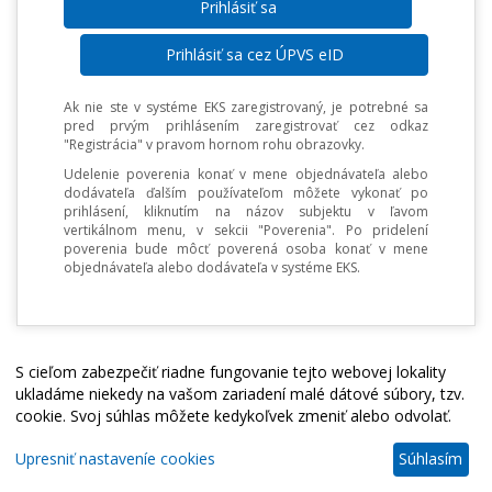
Prihlásiť sa cez ÚPVS eID
Ak nie ste v systéme EKS zaregistrovaný, je potrebné sa
pred prvým prihlásením zaregistrovať cez odkaz
"Registrácia" v pravom hornom rohu obrazovky.
Udelenie poverenia konať v mene objednávateľa alebo
dodávateľa ďalším používateľom môžete vykonať po
prihlásení, kliknutím na názov subjektu v ľavom
vertikálnom menu, v sekcii "Poverenia". Po pridelení
poverenia bude môcť poverená osoba konať v mene
objednávateľa alebo dodávateľa v systéme EKS.
S cieľom zabezpečiť riadne fungovanie tejto webovej lokality
ukladáme niekedy na vašom zariadení malé dátové súbory, tzv.
cookie. Svoj súhlas môžete kedykoľvek zmeniť alebo odvolať.
Upresniť nastaveníe cookies
Súhlasím