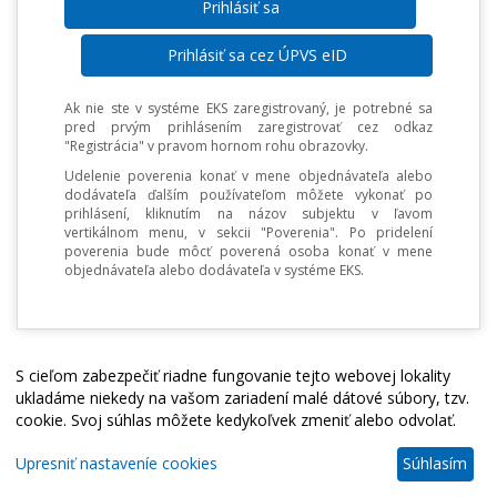
Prihlásiť sa cez ÚPVS eID
Ak nie ste v systéme EKS zaregistrovaný, je potrebné sa
pred prvým prihlásením zaregistrovať cez odkaz
"Registrácia" v pravom hornom rohu obrazovky.
Udelenie poverenia konať v mene objednávateľa alebo
dodávateľa ďalším používateľom môžete vykonať po
prihlásení, kliknutím na názov subjektu v ľavom
vertikálnom menu, v sekcii "Poverenia". Po pridelení
poverenia bude môcť poverená osoba konať v mene
objednávateľa alebo dodávateľa v systéme EKS.
S cieľom zabezpečiť riadne fungovanie tejto webovej lokality
ukladáme niekedy na vašom zariadení malé dátové súbory, tzv.
cookie. Svoj súhlas môžete kedykoľvek zmeniť alebo odvolať.
Upresniť nastaveníe cookies
Súhlasím