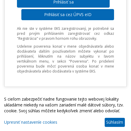
Prihlásiť sa cez ÚPVS eID
Ak nie ste v systéme EKS zaregistrovaný, je potrebné sa
pred prvým prihlásením zaregistrovať cez odkaz
"Registrácia" v pravom hornom rohu obrazovky.
Udelenie poverenia konať v mene objednávateľa alebo
dodávateľa ďalším používateľom môžete vykonať po
prihlásení, kliknutím na názov subjektu v ľavom
vertikálnom menu, v sekcii "Poverenia". Po pridelení
poverenia bude môcť poverená osoba konať v mene
objednávateľa alebo dodávateľa v systéme EKS.
S cieľom zabezpečiť riadne fungovanie tejto webovej lokality
ukladáme niekedy na vašom zariadení malé dátové súbory, tzv.
cookie. Svoj súhlas môžete kedykoľvek zmeniť alebo odvolať.
Upresniť nastaveníe cookies
Súhlasím