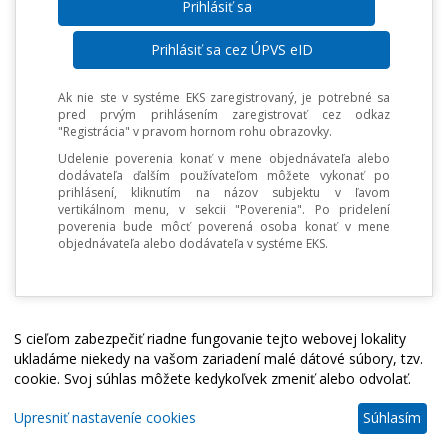
Prihlásiť sa cez ÚPVS eID
Ak nie ste v systéme EKS zaregistrovaný, je potrebné sa
pred prvým prihlásením zaregistrovať cez odkaz
"Registrácia" v pravom hornom rohu obrazovky.
Udelenie poverenia konať v mene objednávateľa alebo
dodávateľa ďalším používateľom môžete vykonať po
prihlásení, kliknutím na názov subjektu v ľavom
vertikálnom menu, v sekcii "Poverenia". Po pridelení
poverenia bude môcť poverená osoba konať v mene
objednávateľa alebo dodávateľa v systéme EKS.
S cieľom zabezpečiť riadne fungovanie tejto webovej lokality
ukladáme niekedy na vašom zariadení malé dátové súbory, tzv.
cookie. Svoj súhlas môžete kedykoľvek zmeniť alebo odvolať.
Upresniť nastaveníe cookies
Súhlasím