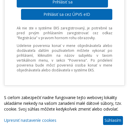
Prihlásiť sa cez ÚPVS eID
Ak nie ste v systéme EKS zaregistrovaný, je potrebné sa
pred prvým prihlásením zaregistrovať cez odkaz
"Registrácia" v pravom hornom rohu obrazovky.
Udelenie poverenia konať v mene objednávateľa alebo
dodávateľa ďalším používateľom môžete vykonať po
prihlásení, kliknutím na názov subjektu v ľavom
vertikálnom menu, v sekcii "Poverenia". Po pridelení
poverenia bude môcť poverená osoba konať v mene
objednávateľa alebo dodávateľa v systéme EKS.
S cieľom zabezpečiť riadne fungovanie tejto webovej lokality
ukladáme niekedy na vašom zariadení malé dátové súbory, tzv.
cookie. Svoj súhlas môžete kedykoľvek zmeniť alebo odvolať.
Upresniť nastaveníe cookies
Súhlasím