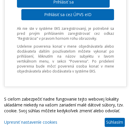
Prihlásiť sa cez ÚPVS eID
Ak nie ste v systéme EKS zaregistrovaný, je potrebné sa
pred prvým prihlásením zaregistrovať cez odkaz
"Registrácia" v pravom hornom rohu obrazovky.
Udelenie poverenia konať v mene objednávateľa alebo
dodávateľa ďalším používateľom môžete vykonať po
prihlásení, kliknutím na názov subjektu v ľavom
vertikálnom menu, v sekcii "Poverenia". Po pridelení
poverenia bude môcť poverená osoba konať v mene
objednávateľa alebo dodávateľa v systéme EKS.
S cieľom zabezpečiť riadne fungovanie tejto webovej lokality
ukladáme niekedy na vašom zariadení malé dátové súbory, tzv.
cookie. Svoj súhlas môžete kedykoľvek zmeniť alebo odvolať.
Upresniť nastaveníe cookies
Súhlasím