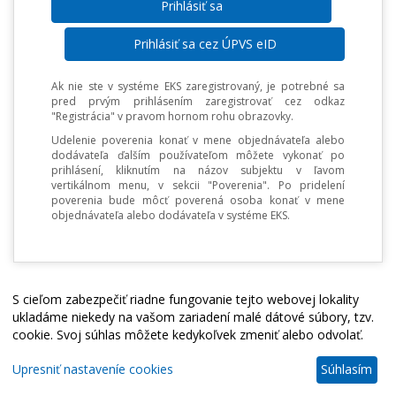
Prihlásiť sa cez ÚPVS eID
Ak nie ste v systéme EKS zaregistrovaný, je potrebné sa
pred prvým prihlásením zaregistrovať cez odkaz
"Registrácia" v pravom hornom rohu obrazovky.
Udelenie poverenia konať v mene objednávateľa alebo
dodávateľa ďalším používateľom môžete vykonať po
prihlásení, kliknutím na názov subjektu v ľavom
vertikálnom menu, v sekcii "Poverenia". Po pridelení
poverenia bude môcť poverená osoba konať v mene
objednávateľa alebo dodávateľa v systéme EKS.
S cieľom zabezpečiť riadne fungovanie tejto webovej lokality
ukladáme niekedy na vašom zariadení malé dátové súbory, tzv.
cookie. Svoj súhlas môžete kedykoľvek zmeniť alebo odvolať.
Upresniť nastaveníe cookies
Súhlasím