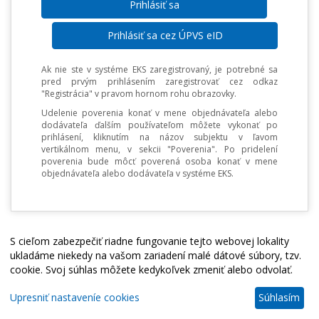
Prihlásiť sa cez ÚPVS eID
Ak nie ste v systéme EKS zaregistrovaný, je potrebné sa
pred prvým prihlásením zaregistrovať cez odkaz
"Registrácia" v pravom hornom rohu obrazovky.
Udelenie poverenia konať v mene objednávateľa alebo
dodávateľa ďalším používateľom môžete vykonať po
prihlásení, kliknutím na názov subjektu v ľavom
vertikálnom menu, v sekcii "Poverenia". Po pridelení
poverenia bude môcť poverená osoba konať v mene
objednávateľa alebo dodávateľa v systéme EKS.
S cieľom zabezpečiť riadne fungovanie tejto webovej lokality
ukladáme niekedy na vašom zariadení malé dátové súbory, tzv.
cookie. Svoj súhlas môžete kedykoľvek zmeniť alebo odvolať.
Upresniť nastaveníe cookies
Súhlasím