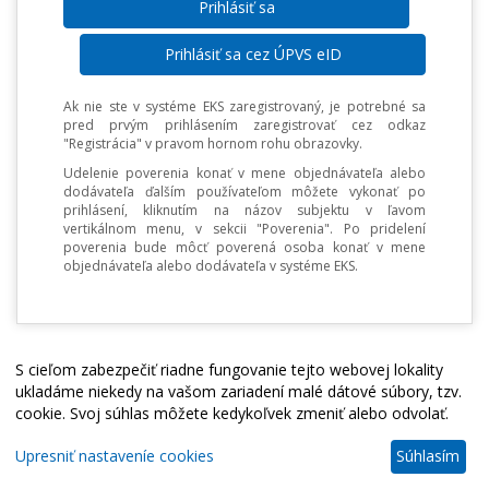
Prihlásiť sa cez ÚPVS eID
Ak nie ste v systéme EKS zaregistrovaný, je potrebné sa
pred prvým prihlásením zaregistrovať cez odkaz
"Registrácia" v pravom hornom rohu obrazovky.
Udelenie poverenia konať v mene objednávateľa alebo
dodávateľa ďalším používateľom môžete vykonať po
prihlásení, kliknutím na názov subjektu v ľavom
vertikálnom menu, v sekcii "Poverenia". Po pridelení
poverenia bude môcť poverená osoba konať v mene
objednávateľa alebo dodávateľa v systéme EKS.
S cieľom zabezpečiť riadne fungovanie tejto webovej lokality
ukladáme niekedy na vašom zariadení malé dátové súbory, tzv.
cookie. Svoj súhlas môžete kedykoľvek zmeniť alebo odvolať.
Upresniť nastaveníe cookies
Súhlasím