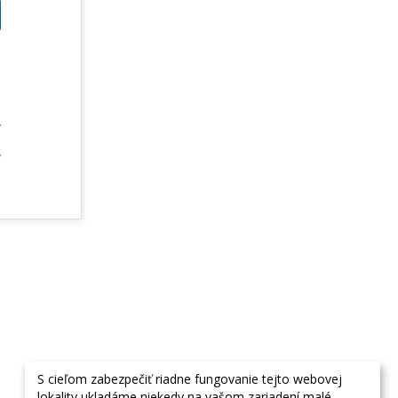
m
u
m
v
e
v
S cieľom zabezpečiť riadne fungovanie tejto webovej
lokality ukladáme niekedy na vašom zariadení malé