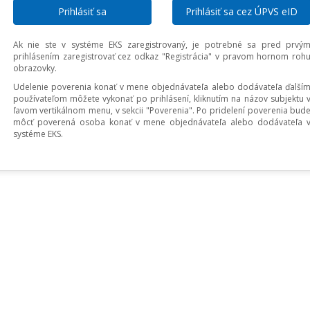
Prihlásiť sa cez ÚPVS eID
Ak nie ste v systéme EKS zaregistrovaný, je potrebné sa pred prvý
prihlásením zaregistrovať cez odkaz "Registrácia" v pravom hornom roh
obrazovky.
Udelenie poverenia konať v mene objednávateľa alebo dodávateľa ďalší
používateľom môžete vykonať po prihlásení, kliknutím na názov subjektu 
ľavom vertikálnom menu, v sekcii "Poverenia". Po pridelení poverenia bud
môcť poverená osoba konať v mene objednávateľa alebo dodávateľa 
systéme EKS.