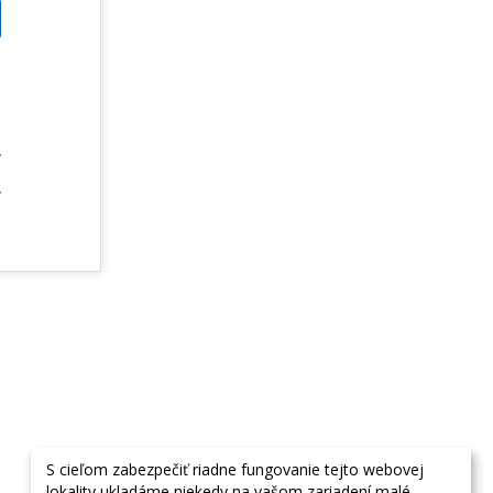
m
u
m
v
e
v
S cieľom zabezpečiť riadne fungovanie tejto webovej
lokality ukladáme niekedy na vašom zariadení malé