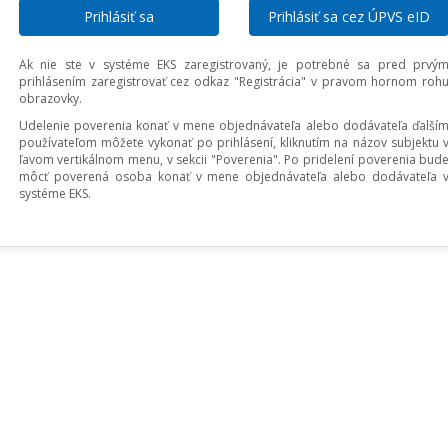
Prihlásiť sa cez ÚPVS eID
Ak nie ste v systéme EKS zaregistrovaný, je potrebné sa pred prvý
prihlásením zaregistrovať cez odkaz "Registrácia" v pravom hornom roh
obrazovky.
Udelenie poverenia konať v mene objednávateľa alebo dodávateľa ďalší
používateľom môžete vykonať po prihlásení, kliknutím na názov subjektu 
ľavom vertikálnom menu, v sekcii "Poverenia". Po pridelení poverenia bud
môcť poverená osoba konať v mene objednávateľa alebo dodávateľa 
systéme EKS.